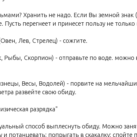
сьмами? Хранить не надо. Если Вы земной знак (
е. Пусть перегнеет и принесет пользу не только
Овен, Лев, Стрелец) - сожгите.
к, Рыбы, Скорпион) - отправьте по воде. можно 
изнецы, Весы, Водолей) - порвите на мельчайши
етра развейте свою обиду.
зическая разрядка"
альный способ выплеснуть обиду. Можно занят
 и потанцевать; попрыгать в скакалку; спойте 