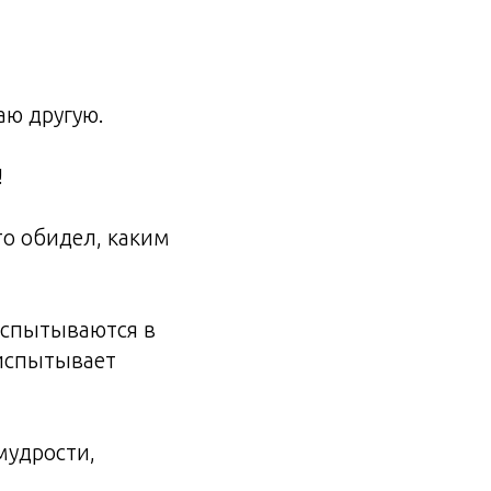
аю другую.
!
то обидел, каким
 испытываются в
 испытывает
мудрости,