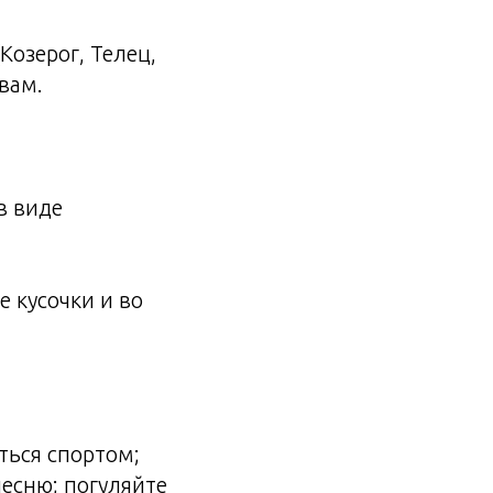
Козерог, Телец,
 вам.
в виде
е кусочки и во
ься спортом;
песню; погуляйте