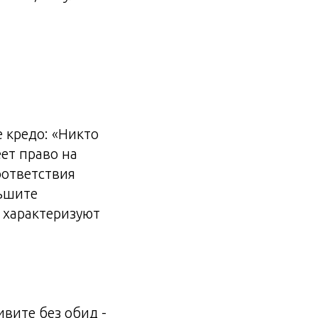
 кредо: «Никто
ет право на
оответствия
ьшите
 характеризуют
ивите без обид -