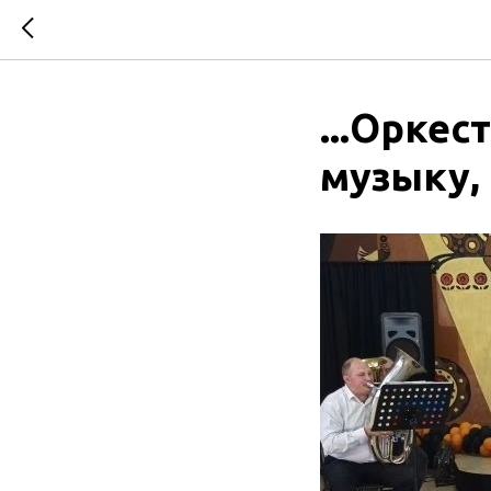
...Оркес
музыку, 