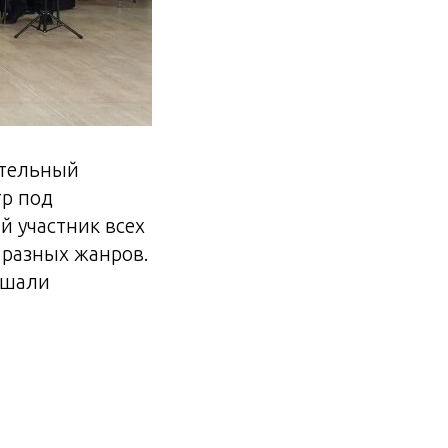
ательный
тр под
й участник всех
 разных жанров.
ышали