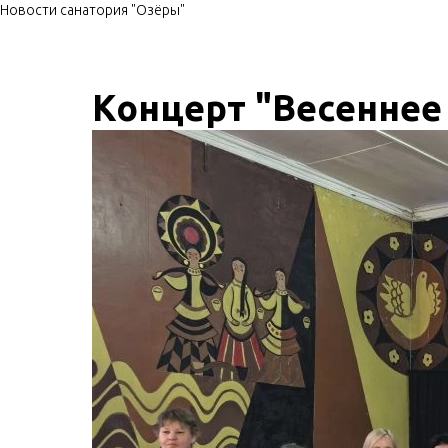
Новости санатория "Озёры"
Концерт "Весеннее